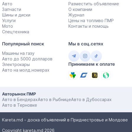
Авто
Разместить объявление
Запчасти
О компании
Шины и диски
Журнал
Услуги
Цены на топливо ПМР
Мото
Контакты и помощь
Спецтехника
Популярный поиск
Мы в соц.сетях
Машины на газу
Авто до 5000 долларов
Принимаем к оплате
Электрокары
Авто на молд.номерах
Авторынок ПМР
Авто в Бендерах
Авто в Рыбнице
Авто в Дубоссарах
Авто в Терновке
Kareta.md - доска объявлений в Приднестровье и Молдове
Copyright kareta.md 2026