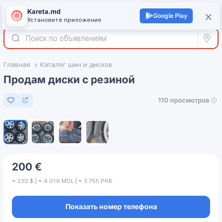
Kareta.md
+
×
Войти
Google Play
Установите приложение
Все р
Главная
Каталог шин и дисков
Продам диски с резиной
110 просмотров
Добавить в избранное
1
/
4
200 €
≈ 230 $ | ≈ 4 019 MDL | ≈ 3 755 PRB
Показать номер телефона