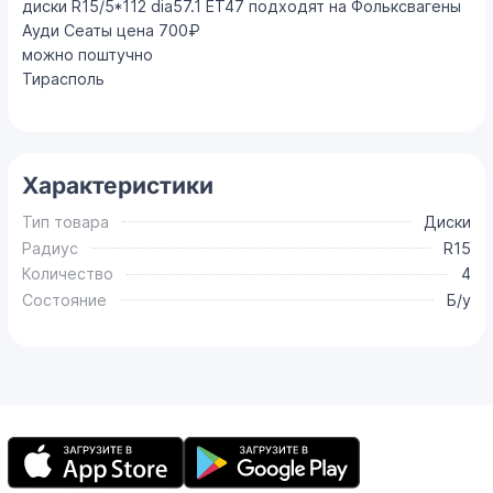
диски R15/5*112 dia57.1 ET47 подходят на Фольксвагены
Ауди Сеаты цена 700₽
можно поштучно
Тирасполь
Характеристики
Тип товара
Диски
Радиус
R15
Количество
4
Состояние
Б/у
Мобильное
приложение