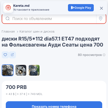
Kareta.md
+
×
Войти
Google Play
Установите приложение
Все р
Главная
Каталог шин и дисков
диски R15/5*112 dia57.1 ET47 подходят
на Фольксвагены Ауди Сеаты цена 700
80 просмотров
Добавить в избранное
1
/
3
700 PRB
≈ 43 $ | ≈ 37 € | ≈ 749 MDL
Показать номер телефона