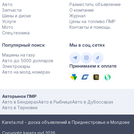
Авто
Разместить объявление
Запчасти
О компании
Шины и диски
Журнал
Услуги
Цены на топливо ПМР
Мото
Контакты и помощь
Спецтехника
Популярный поиск
Мы в соц.сетях
Машины на газу
Авто до 5000 долларов
Принимаем к оплате
Электрокары
Авто на молд.номерах
Авторынок ПМР
Авто в Бендерах
Авто в Рыбнице
Авто в Дубоссарах
Авто в Терновке
Kareta.md - доска объявлений в Приднестровье и Молдове
Copyright kareta.md 2026