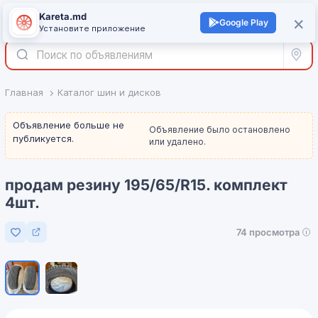
Kareta.md
+
×
Войти
Google Play
Установите приложение
Все р
Главная
Каталог шин и дисков
Объявление больше не
Объявление было остановлено
публикуется.
или удалено.
продам резину 195/65/R15. комплект
4шт.
74 просмотра
Добавить в избранное
1
/
2