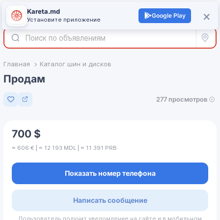
Kareta.md
+
×
Войти
Google Play
Установите приложение
Все р
Главная
Каталог шин и дисков
Продам
277 просмотров
Добавить в избранное
700 $
≈ 606 € | ≈ 12 193 MDL | ≈ 11 391 PRB
Показать номер телефона
Написать сообщение
Пользователь получит уведомление на сайте и в мобильном