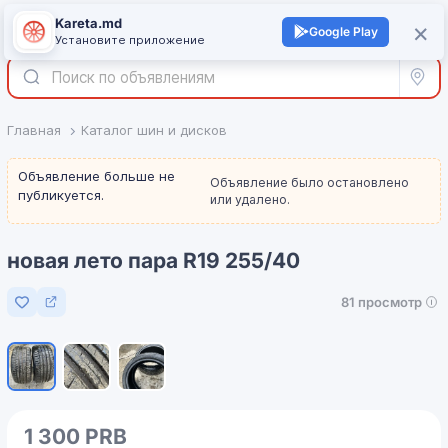
Kareta.md
+
×
Войти
Google Play
Установите приложение
Все р
Главная
Каталог шин и дисков
Объявление больше не
Объявление было остановлено
публикуется.
или удалено.
новая лето пара R19 255/40
81 просмотр
Добавить в избранное
1
/
3
1 300 PRB