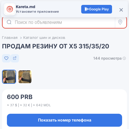
Kareta.md
+
×
Войти
Google Play
Установите приложение
Все р
Главная
Каталог шин и дисков
ПРОДАМ РЕЗИНУ ОТ Х5 315/35/20
144 просмотра
Добавить в избранное
1
/
2
600 PRB
≈ 37 $ | ≈ 32 € | ≈ 642 MDL
Показать номер телефона