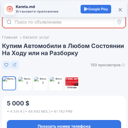
Kareta.md
+
×
Войти
Google Play
Установите приложение
Все р
Главная
Каталог услуг
Купим Автомобили в Любом Состоянии
На Ходу или на Разборку
150 просмотров
Добавить в избранное
1
/
5
5 000 $
≈ 4 330 € | ≈ 86 892 MDL | ≈ 81 182 PRB
Показать номер телефона