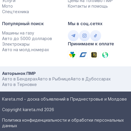
Услуги
Цены на топливо ПМР
Мото
Контакты и помощь
Спецтехника
Популярный поиск
Мы в соц.сетях
Машины на газу
Авто до 5000 долларов
Принимаем к оплате
Электрокары
Авто на молд.номерах
Авторынок ПМР
Авто в Бендерах
Авто в Рыбнице
Авто в Дубоссарах
Авто в Терновке
Kareta.md - доска объявлений в Приднестровье и Молдове
Copyright kareta.md 2026
Политика конфиденциальности и обработки персональных
данных