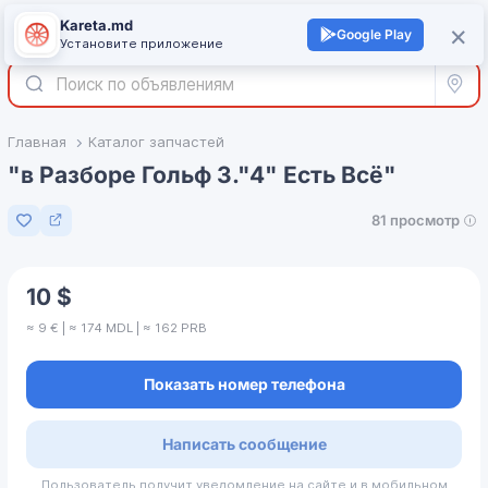
Kareta.md
+
×
Войти
Google Play
Установите приложение
Все р
Главная
Каталог запчастей
"в Разборе Гольф 3."4" Есть Всё"
81 просмотр
Добавить в избранное
10 $
≈ 9 € | ≈ 174 MDL | ≈ 162 PRB
Показать номер телефона
Написать сообщение
Пользователь получит уведомление на сайте и в мобильном