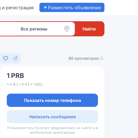
+
 и регистрация
Разместить объявление
Все регионы
Найти
86 просмотров
Добавить в избранное
1 PRB
≈ 0 $ | ≈ 0 € | ≈ 1 MDL
Показать номер телефона
Написать сообщение
Пользователь получит уведомление на сайте и в
мобильном приложении