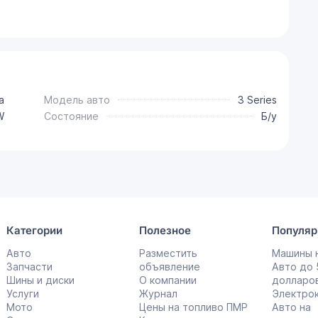
а
Модель авто
3 Series
W
Состояние
Б/у
Категории
Полезное
Популяр
Авто
Разместить
Машины н
Запчасти
объявление
Авто до
Шины и диски
О компании
долларо
Услуги
Журнал
Электро
Мото
Цены на топливо ПМР
Авто на