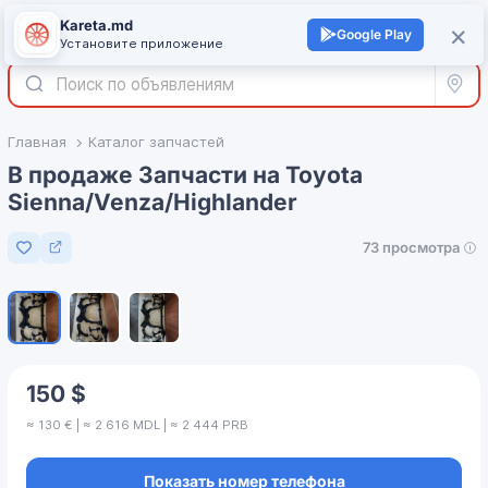
Kareta.md
+
×
Войти
Google Play
Установите приложение
Все р
Главная
Каталог запчастей
В продаже Запчасти на Toyota
Sienna/Venza/Highlander
73 просмотра
Добавить в избранное
1
/
3
150 $
≈ 130 € | ≈ 2 616 MDL | ≈ 2 444 PRB
Показать номер телефона