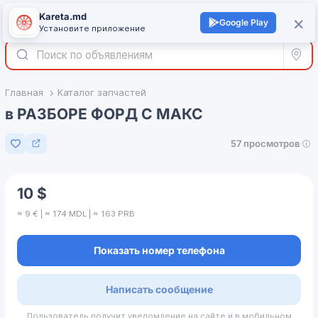
Kareta.md
+
×
Войти
Google Play
Установите приложение
Все р
Главная
Каталог запчастей
в РАЗБОРЕ ФОРД С МАКС
57 просмотров
Добавить в избранное
10 $
≈ 9 € | ≈ 174 MDL | ≈ 163 PRB
Показать номер телефона
Написать сообщение
Пользователь получит уведомление на сайте и в мобильном