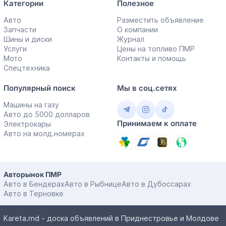
Категории
Полезное
Авто
Разместить объявление
Запчасти
О компании
Шины и диски
Журнал
Услуги
Цены на топливо ПМР
Мото
Контакты и помощь
Спецтехника
Популярный поиск
Мы в соц.сетях
Машины на газу
Авто до 5000 долларов
Принимаем к оплате
Электрокары
Авто на молд.номерах
Авторынок ПМР
Авто в Бендерах
Авто в Рыбнице
Авто в Дубоссарах
Авто в Терновке
Kareta.md - доска объявлений в Приднестровье и Молдове