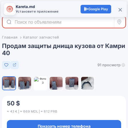
Kareta.md
+
×
Войти
Google Play
Установите приложение
Все р
Главная
Каталог запчастей
Продам защиты днища кузова от Камри
40
91 просмотр
Добавить в избранное
1
/
6
50 $
≈ 43 € | ≈ 869 MDL | ≈ 812 PRB
Показать номер телефона