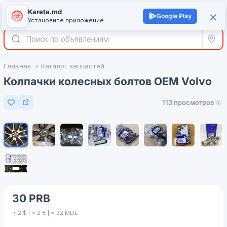
Kareta.md
+
×
Войти
Google Play
Установите приложение
Все р
Главная
Каталог запчастей
Колпачки колесных болтов ОЕМ Volvo
113 просмотров
Добавить в избранное
1
/
9
30 PRB
≈ 2 $ | ≈ 2 € | ≈ 32 MDL