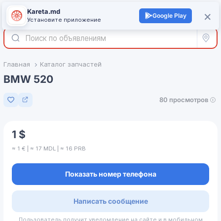
Kareta.md
+
×
Войти
Google Play
Установите приложение
Все р
Главная
Каталог запчастей
BMW 520
80 просмотров
Добавить в избранное
1 $
≈ 1 € | ≈ 17 MDL | ≈ 16 PRB
Показать номер телефона
Написать сообщение
Пользователь получит уведомление на сайте и в мобильном