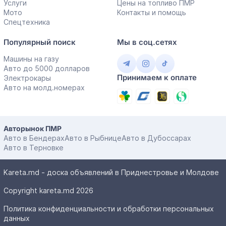
Услуги
Цены на топливо ПМР
Мото
Контакты и помощь
Спецтехника
Популярный поиск
Мы в соц.сетях
Машины на газу
Авто до 5000 долларов
Принимаем к оплате
Электрокары
Авто на молд.номерах
Авторынок ПМР
Авто в Бендерах
Авто в Рыбнице
Авто в Дубоссарах
Авто в Терновке
Kareta.md - доска объявлений в Приднестровье и Молдове
Copyright kareta.md 2026
Политика конфиденциальности и обработки персональных
данных