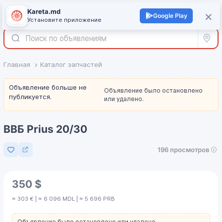
Kareta.md
+
×
Войти
Google Play
Установите приложение
Все р
Главная
Каталог запчастей
Объявление больше не
Объявление было остановлено
публикуется.
или удалено.
ВВБ Prius 20/30
196 просмотров
Добавить в избранное
350 $
≈ 303 € | ≈ 6 096 MDL | ≈ 5 696 PRB
Объявление было остановлено или удалено.