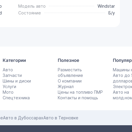
о
Модель авто
Windstar
d
Состояние
Б/у
Категории
Полезное
Популяр
Авто
Разместить
Машины н
Запчасти
объявление
Авто до
Шины и диски
О компании
долларо
Услуги
Журнал
Электро
Мото
Цены на топливо ПМР
Авто на
Спецтехника
Контакты и помощь
молд.но
це
Авто в Дубоссарах
Авто в Терновке