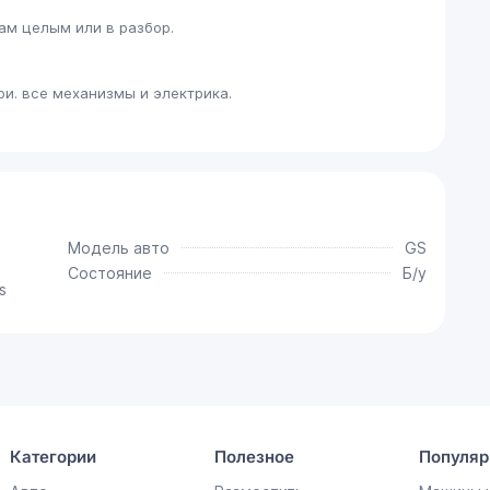
дам целым или в разбор.
и. все механизмы и электрика.
Модель авто
GS
Состояние
Б/у
s
Категории
Полезное
Популяр