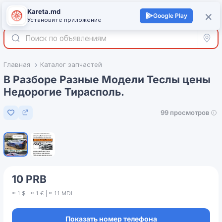
Kareta.md
+
×
Войти
Google Play
Установите приложение
Все р
Главная
Каталог запчастей
В Разборе Разные Модели Теслы цены
Недорогие Тирасполь.
99 просмотров
Добавить в избранное
1
/
2
10 PRB
≈ 1 $ | ≈ 1 € | ≈ 11 MDL
Показать номер телефона