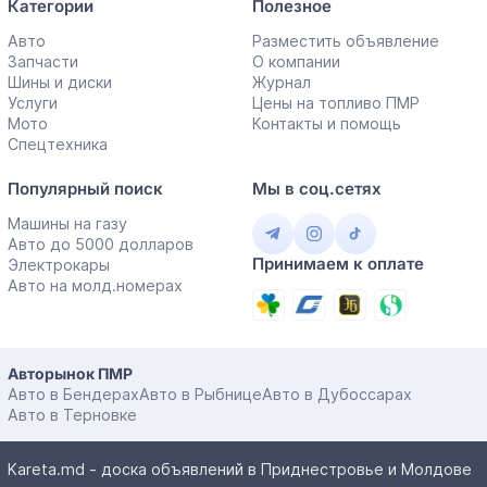
Категории
Полезное
Авто
Разместить объявление
Запчасти
О компании
Шины и диски
Журнал
Услуги
Цены на топливо ПМР
Мото
Контакты и помощь
Спецтехника
Популярный поиск
Мы в соц.сетях
Машины на газу
Авто до 5000 долларов
Принимаем к оплате
Электрокары
Авто на молд.номерах
Авторынок ПМР
Авто в Бендерах
Авто в Рыбнице
Авто в Дубоссарах
Авто в Терновке
Kareta.md - доска объявлений в Приднестровье и Молдове