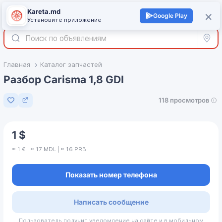
Kareta.md
+
×
Войти
Google Play
Установите приложение
Все р
Главная
Каталог запчастей
Разбор Carisma 1,8 GDI
118 просмотров
Добавить в избранное
1 $
≈ 1 € | ≈ 17 MDL | ≈ 16 PRB
Показать номер телефона
Написать сообщение
Пользователь получит уведомление на сайте и в мобильном