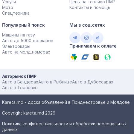
Услуги
Цены на топливо ПМР
Мото
Контакты и помощь
Спецтехника
Популярный поиск
Мы в соц.сетях
Машины на газу
Авто до 5000 долларов
Принимаем к оплате
Электрокары
Авто на молд.номерах
Авторынок ПМР
Авто в Бендерах
Авто в Рыбнице
Авто в Дубоссарах
Авто в Терновке
Kareta.md - доска объявлений в Приднестровье и Молдове
Copyright kareta.md 2026
Политика конфиденциальности и обработки персональных
данных