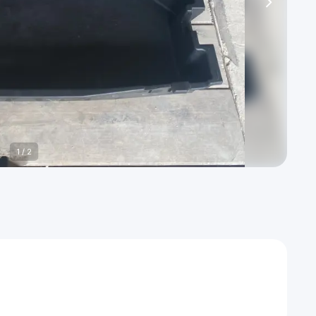
1
/
2