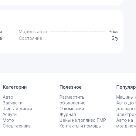
ы
Модель авто
Prius
a
Состояние
Б/у
Категории
Полезное
Популяр
Авто
Разместить
Машины н
Запчасти
объявление
Авто до
Шины и диски
О компании
долларо
Услуги
Журнал
Электро
Мото
Цены на топливо ПМР
Авто на
Спецтехника
Контакты и помощь
молд.но