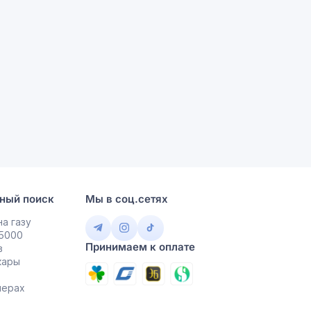
ный поиск
Мы в соц.сетях
а газу
 5000
Принимаем к оплате
в
кары
мерах