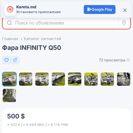
Kareta.md
+
×
Войти
Google Play
Установите приложение
Все р
Главная
Каталог запчастей
Фара INFINITY Q50
72 просмотра
Добавить в избранное
1
/
9
500 $
≈ 433 € | ≈ 8 689 MDL | ≈ 8 118 PRB