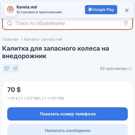
Kareta.md
+
×
Войти
Google Play
Установите приложение
Все р
Главная
Каталог запчастей
Калитка для запасного колеса на
внедорожник
82 просмотра
Добавить в избранное
70 $
≈ 61 € | ≈ 1 217 MDL | ≈ 1 137 PRB
Показать номер телефона
Написать сообщение