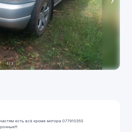
1
/
3
пчастям есть всё кроме мотора 077910355
рочные!!!