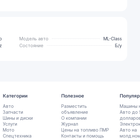
о
Модель авто
ML-Class
z
Состояние
Б/у
Категории
Полезное
Популяр
Авто
Разместить
Машины н
Запчасти
объявление
Авто до
Шины и диски
О компании
долларо
Услуги
Журнал
Электро
Мото
Цены на топливо ПМР
Авто на
Спецтехника
Контакты и помощь
молд.но