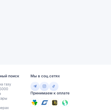
ный поиск
Мы в соц.сетях
а газу
 5000
Принимаем к оплате
в
кары
мерах