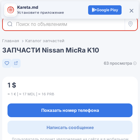
Kareta.md
+
×
Войти
Google Play
Установите приложение
Все р
Главная
Каталог запчастей
ЗАПЧАСТИ Nissan MicRa K10
63 просмотра
Добавить в избранное
1 $
≈ 1 € | ≈ 17 MDL | ≈ 16 PRB
Показать номер телефона
Написать сообщение
Пользователь получит уведомление на сайте и в мобильном