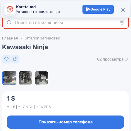
Kareta.md
+
×
Войти
Google Play
Установите приложение
Все р
Главная
Каталог запчастей
Kawasaki Ninja
62 просмотра
Добавить в избранное
1
/
3
1 $
≈ 1 € | ≈ 17 MDL | ≈ 16 PRB
Показать номер телефона