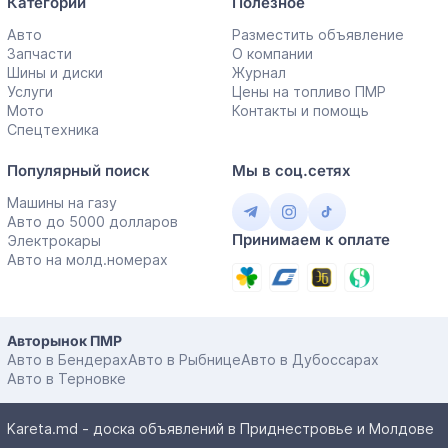
Категории
Полезное
Авто
Разместить объявление
Запчасти
О компании
Шины и диски
Журнал
Услуги
Цены на топливо ПМР
Мото
Контакты и помощь
Спецтехника
Популярный поиск
Мы в соц.сетях
Машины на газу
Авто до 5000 долларов
Принимаем к оплате
Электрокары
Авто на молд.номерах
Авторынок ПМР
Авто в Бендерах
Авто в Рыбнице
Авто в Дубоссарах
Авто в Терновке
Kareta.md - доска объявлений в Приднестровье и Молдове