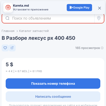
Kareta.md
+
×
Войти
Google Play
Установите приложение
Все р
Главная
Каталог запчастей
В Разборе лексус рх 400 450
165 просмотров
Добавить в избранное
5 $
≈ 4 € | ≈ 87 MDL | ≈ 81 PRB
Показать номер телефона
Написать сообщение
Пользователь получит уведомление на сайте и в мобильном