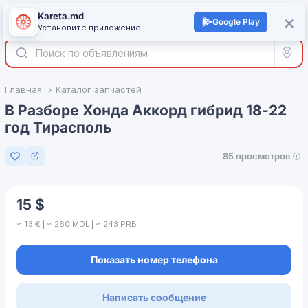
Kareta.md
+
×
Войти
Google Play
Установите приложение
Все р
Главная
Каталог запчастей
В Разборе Хонда Аккорд гибрид 18-22
год Тирасполь
85 просмотров
Добавить в избранное
15 $
≈ 13 € | ≈ 260 MDL | ≈ 243 PRB
Показать номер телефона
Написать сообщение