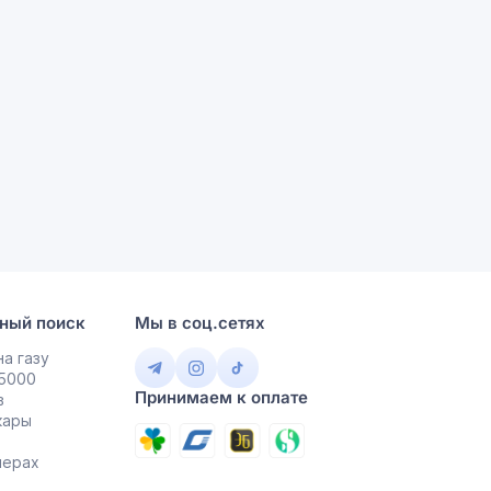
ный поиск
Мы в соц.сетях
а газу
 5000
Принимаем к оплате
в
кары
мерах