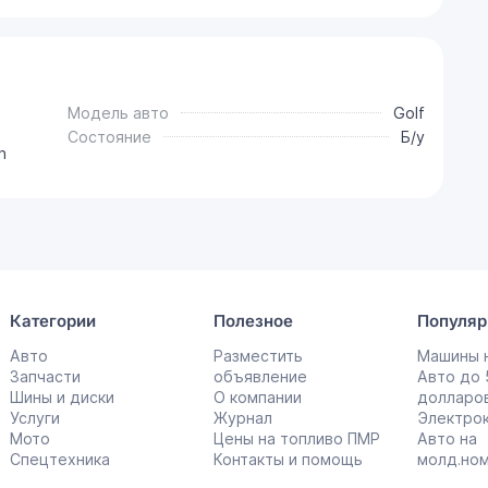
Модель авто
Golf
Состояние
Б/у
n
Категории
Полезное
Популяр
Авто
Разместить
Машины н
Запчасти
объявление
Авто до
Шины и диски
О компании
долларо
Услуги
Журнал
Электро
Мото
Цены на топливо ПМР
Авто на
Спецтехника
Контакты и помощь
молд.но