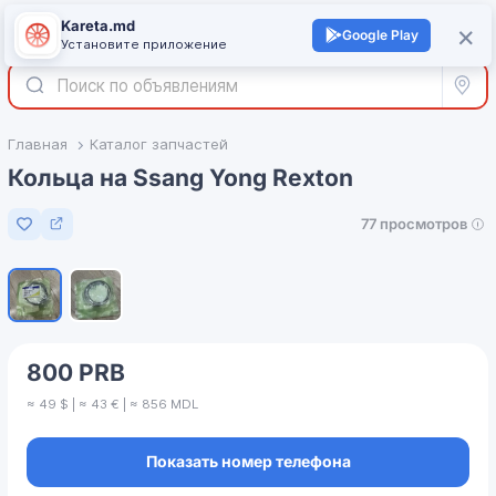
Kareta.md
+
×
Войти
Google Play
Установите приложение
Все р
Главная
Каталог запчастей
Кольца на Ssang Yong Rexton
77 просмотров
Добавить в избранное
1
/
2
800 PRB
≈ 49 $ | ≈ 43 € | ≈ 856 MDL
Показать номер телефона