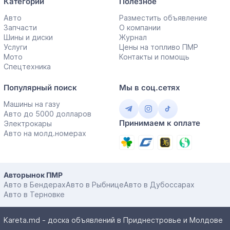
Категории
Полезное
Авто
Разместить объявление
Запчасти
О компании
Шины и диски
Журнал
Услуги
Цены на топливо ПМР
Мото
Контакты и помощь
Спецтехника
Популярный поиск
Мы в соц.сетях
Машины на газу
Авто до 5000 долларов
Принимаем к оплате
Электрокары
Авто на молд.номерах
Авторынок ПМР
Авто в Бендерах
Авто в Рыбнице
Авто в Дубоссарах
Авто в Терновке
Kareta.md - доска объявлений в Приднестровье и Молдове