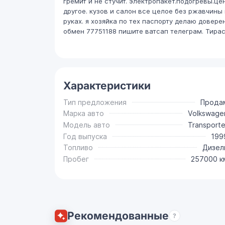
гремит и не стучит. электропакет.подогревы.ц
другое. кузов и салон все целое без ржавчины
руках. я хозяйка по тех паспорту делаю довер
обмен 77751188 пишите ватсап телеграм. Тирас
Характеристики
Тип предложения
Прода
Марка авто
Volkswage
Модель авто
Transporte
Год выпуска
199
Топливо
Дизел
Пробег
257000 к
Рекомендованные
?