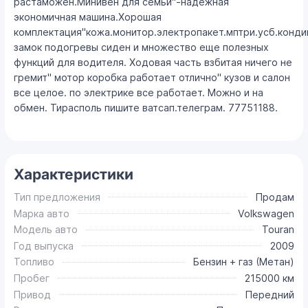
растаможен.Минивен для семьи"-надежная
экономичная машина.Хорошая
комплектация"кожа.монитор.электропакет.мптри.усб.конд
замок подогревы сиден и множество еще полезных
функций для водителя. Ходовая часть взбитая ничего не
гремит" мотор коробка работает отлично" кузов и салон
все целое. по электрике все работает. Можно и на
обмен. Тирасполь пишите ватсап.телеграм. 77751188.
Характеристики
Тип предложения
Продам
Марка авто
Volkswagen
Модель авто
Touran
Год выпуска
2009
Топливо
Бензин + газ (Метан)
Пробег
215000 км
Привод
Передний