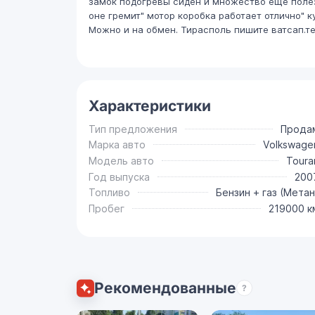
замок подогревы сиден и множество еще полез
оне гремит" мотор коробка работает отлично" к
Можно и на обмен. Тирасполь пишите ватсап.те
Характеристики
Тип предложения
Прода
Марка авто
Volkswage
Модель авто
Toura
Год выпуска
200
Топливо
Бензин + газ (Метан
Пробег
219000 к
Рекомендованные
?