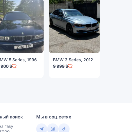
MW 5 Series, 1996
BMW 3 Series, 2012
BMW 4 Seri
 900 $
9 999 $
10 500 $
ный поиск
Мы в соц.сетях
а газу
 5000