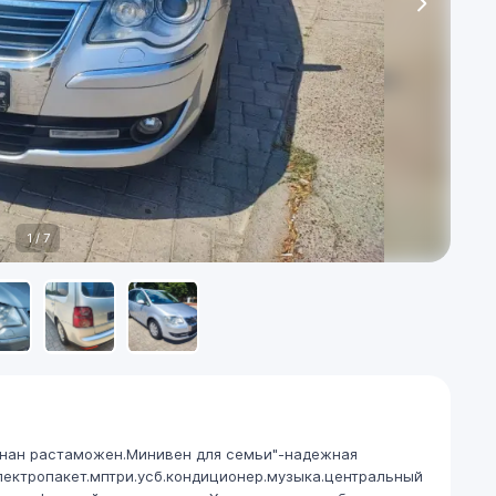
1
/
7
игнан растаможен.Минивен для семьи"-надежная
ектропакет.мптри.усб.кондиционер.музыка.центральный