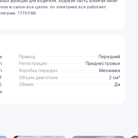
ных функций для водителя. Ходовая часть взбитая ничег
узов и салон все целое. по электрике все работает.
леграм. 77751188.
м
Привод
Передний
n
Регистрация
Приднестровье
n
Коробка передач
Механика
7
Объем двигателя
2 см³
)
Обмен
Да
м