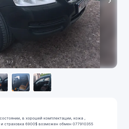
1
/
7
 состоянии, в хорошей комплектации, кожа ,
О и страховка 6900$ возможен обмен 077910355