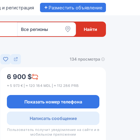
+
 и регистрация
Разместить объявление
Все регионы
Найти
134 просмотра
Добавить в избранное
6 900 $
≈ 5 973 € | ≈ 120 184 MDL | ≈ 112 286 PRB
Показать номер телефона
Написать сообщение
Пользователь получит уведомление на сайте и в
мобильном приложении