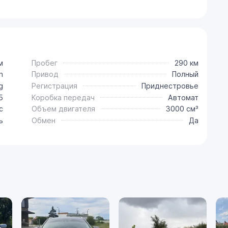
м
Пробег
290 км
n
Привод
Полный
g
Регистрация
Приднестровье
5
Коробка передач
Автомат
с
Объем двигателя
3000 см³
ь
Обмен
Да