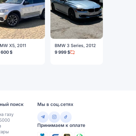
MW X5, 2011
BMW 3 Series, 2012
BMW 4 Seri
 600 $
9 999 $
10 500 $
ный поиск
Мы в соц.сетях
а газу
 5000
Принимаем к оплате
в
кары