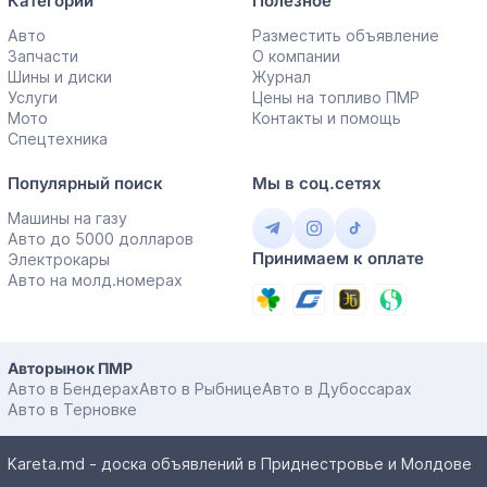
Категории
Полезное
Авто
Разместить объявление
Запчасти
О компании
Шины и диски
Журнал
Услуги
Цены на топливо ПМР
Мото
Контакты и помощь
Спецтехника
Популярный поиск
Мы в соц.сетях
Машины на газу
Авто до 5000 долларов
Принимаем к оплате
Электрокары
Авто на молд.номерах
Авторынок ПМР
Авто в Бендерах
Авто в Рыбнице
Авто в Дубоссарах
Авто в Терновке
Kareta.md - доска объявлений в Приднестровье и Молдове