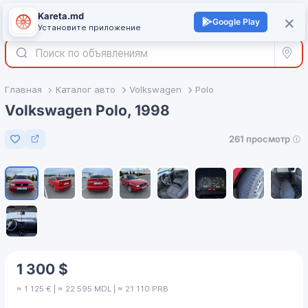
Kareta.md
+
×
Войти
Google Play
Установите приложение
Все р
Главная
Каталог авто
Volkswagen
Polo
Volkswagen Polo, 1998
261 просмотр
Добавить в избранное
1
/
9
1 300 $
≈ 1 125 € | ≈ 22 595 MDL | ≈ 21 110 PRB