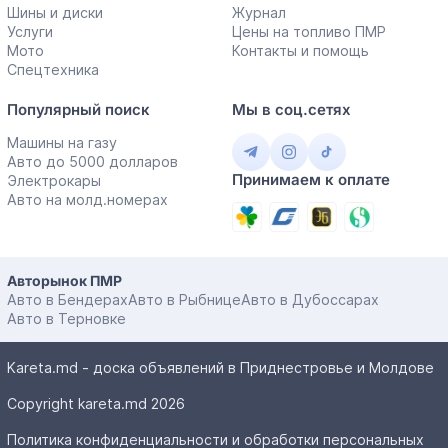
Шины и диски
Журнал
Услуги
Цены на топливо ПМР
Мото
Контакты и помощь
Спецтехника
Популярный поиск
Мы в соц.сетях
Машины на газу
Авто до 5000 долларов
Принимаем к оплате
Электрокары
Авто на молд.номерах
Авторынок ПМР
Авто в Бендерах
Авто в Рыбнице
Авто в Дубоссарах
Авто в Терновке
Kareta.md - доска объявлений в Приднестровье и Молдове
Copyright kareta.md 2026
Политика конфиденциальности и обработки персональных