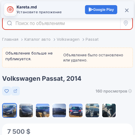
Kareta.md
+
×
Войти
Google Play
Установите приложение
Все р
Главная
Каталог авто
Volkswagen
Passat
Объявление больше не
Объявление было остановлено
публикуется.
или удалено.
Volkswagen Passat, 2014
160 просмотров
Добавить в избранное
1
/
7
7 500 $