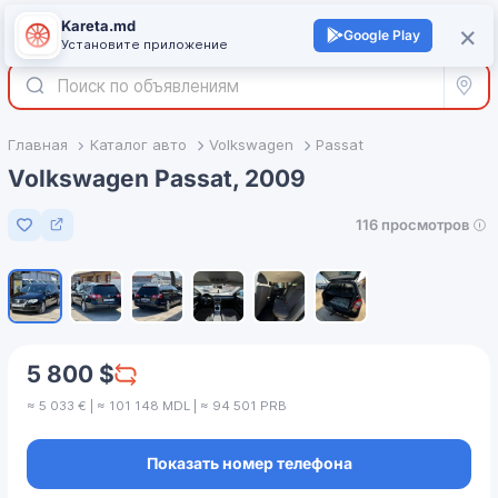
Kareta.md
+
×
Войти
Google Play
Установите приложение
Все р
Главная
Каталог авто
Volkswagen
Passat
Volkswagen Passat, 2009
116 просмотров
Добавить в избранное
1
/
6
5 800 $
≈ 5 033 € | ≈ 101 148 MDL | ≈ 94 501 PRB
Показать номер телефона