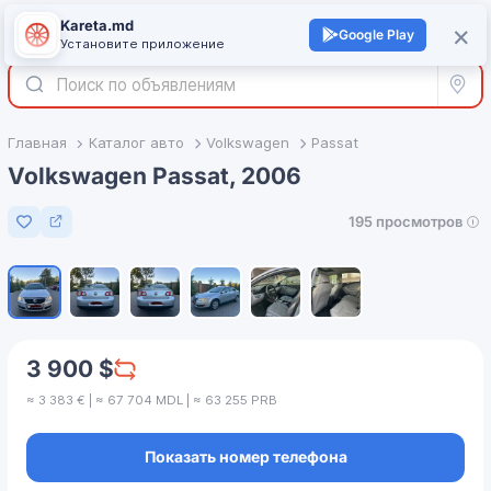
Kareta.md
+
×
Войти
Google Play
Установите приложение
Все р
Главная
Каталог авто
Volkswagen
Passat
Volkswagen Passat, 2006
195 просмотров
Добавить в избранное
1
/
6
3 900 $
≈ 3 383 € | ≈ 67 704 MDL | ≈ 63 255 PRB
Показать номер телефона