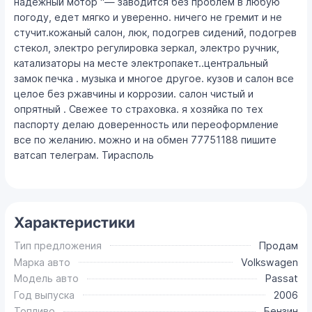
надежный мотор "— заводится без проблем в любую
погоду, едет мягко и уверенно. ничего не гремит и не
стучит.кожаный салон, люк, подогрев сидений, подогрев
стекол, электро регулировка зеркал, электро ручник,
катализаторы на месте электропакет..центральный
замок печка . музыка и многое другое. кузов и салон все
целое без ржавчины и коррозии. салон чистый и
опрятный . Свежее то страховка. я хозяйка по тех
паспорту делаю доверенность или переоформление
все по желанию. можно и на обмен 77751188 пишите
ватсап телеграм. Тирасполь
Характеристики
Тип предложения
Продам
Марка авто
Volkswagen
Модель авто
Passat
Год выпуска
2006
Топливо
Бензин