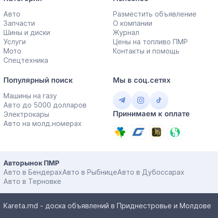
Авто
Разместить объявление
Запчасти
О компании
Шины и диски
Журнал
Услуги
Цены на топливо ПМР
Мото
Контакты и помощь
Спецтехника
Популярный поиск
Мы в соц.сетях
Машины на газу
Авто до 5000 долларов
Принимаем к оплате
Электрокары
Авто на молд.номерах
Авторынок ПМР
Авто в Бендерах
Авто в Рыбнице
Авто в Дубоссарах
Авто в Терновке
Kareta.md - доска объявлений в Приднестровье и Молдове