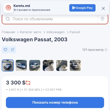
Kareta.md
+
×
Войти
Google Play
Установите приложение
Все р
Главная
Каталог авто
Volkswagen
Passat
Volkswagen Passat, 2003
121 просмотр
Добавить в избранное
1
/
6
3 300 $
≈ 2 857 € | ≈ 57 356 MDL | ≈ 53 587 PRB
Показать номер телефона