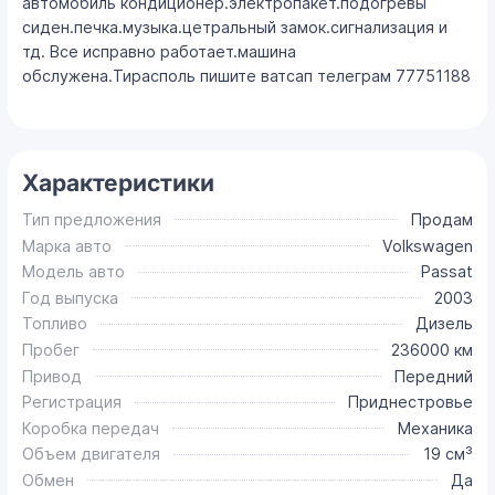
автомобиль кондиционер.электропакет.подогревы
сиден.печка.музыка.цетральный замок.сигнализация и
тд. Все исправно работает.машина
обслужена.Тирасполь пишите ватсап телеграм 77751188
Характеристики
Тип предложения
Продам
Марка авто
Volkswagen
Модель авто
Passat
Год выпуска
2003
Топливо
Дизель
Пробег
236000 км
Привод
Передний
Регистрация
Приднестровье
Коробка передач
Механика
Объем двигателя
19 см³
Обмен
Да