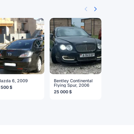
azda 6, 2009
Bentley Continental
Lexus RX, 
Flying Spur, 2006
 500 $
25 000 €
25 000 $