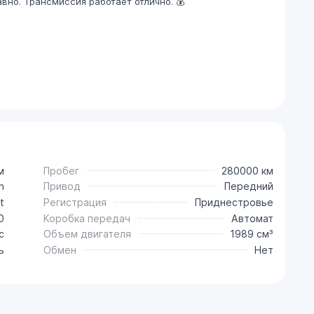
вно. Трансмиссия работает отлично. 💰
м
Пробег
280000 км
n
Привод
Передний
t
Регистрация
Приднестровье
0
Коробка передач
Автомат
с
Объем двигателя
1989 см³
ь
Обмен
Нет