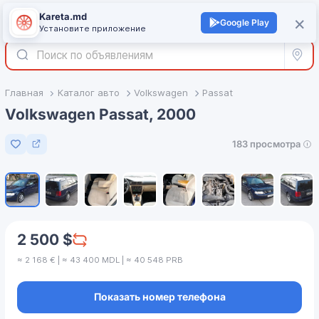
Kareta.md
+
×
Войти
Google Play
Установите приложение
Все р
Главная
Каталог авто
Volkswagen
Passat
Volkswagen Passat, 2000
183 просмотра
Добавить в избранное
1
/
8
2 500 $
≈ 2 168 € | ≈ 43 400 MDL | ≈ 40 548 PRB
Показать номер телефона