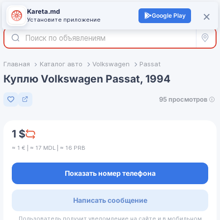
Kareta.md
+
×
Войти
Google Play
Установите приложение
Все р
Главная
Каталог авто
Volkswagen
Passat
Куплю Volkswagen Passat, 1994
95 просмотров
Добавить в избранное
1 $
≈ 1 € | ≈ 17 MDL | ≈ 16 PRB
Показать номер телефона
Написать сообщение
Пользователь получит уведомление на сайте и в мобильном