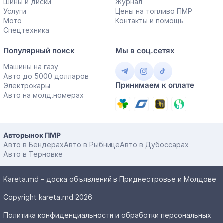
Шины и диски
Журнал
Услуги
Цены на топливо ПМР
Мото
Контакты и помощь
Спецтехника
Популярный поиск
Мы в соц.сетях
Машины на газу
Авто до 5000 долларов
Принимаем к оплате
Электрокары
Авто на молд.номерах
Авторынок ПМР
Авто в Бендерах
Авто в Рыбнице
Авто в Дубоссарах
Авто в Терновке
Kareta.md - доска объявлений в Приднестровье и Молдове
Copyright kareta.md 2026
Политика конфиденциальности и обработки персональных