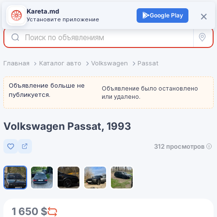
Kareta.md
+
×
Войти
Google Play
Установите приложение
Все р
Главная
Каталог авто
Volkswagen
Passat
Объявление больше не
Объявление было остановлено
публикуется.
или удалено.
Volkswagen Passat, 1993
312 просмотров
Добавить в избранное
1
/
5
1 650 $