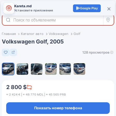
Kareta.md
+
×
Войти
Google Play
Установите приложение
Все р
Главная
Каталог авто
Volkswagen
Golf
Volkswagen Golf, 2005
128 просмотров
Добавить в избранное
1
/
6
2 800 $
≈ 2 424 € | ≈ 48 770 MDL | ≈ 45 565 PRB
Показать номер телефона