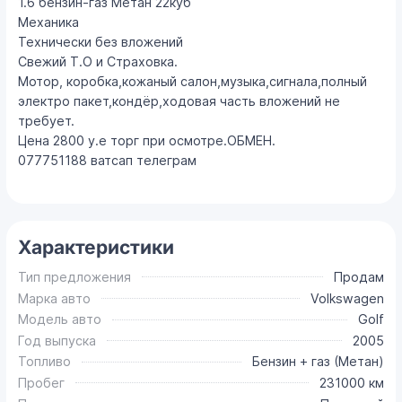
1.6 бензин-газ Метан 22куб
Механика
Технически без вложений
Свежий Т.О и Страховка.
Мотор, коробка,кожаный салон,музыка,сигнала,полный
электро пакет,кондёр,ходовая часть вложений не
требует.
Цена 2800 у.е торг при осмотре.ОБМЕН.
077751188 ватсап телеграм
Характеристики
Тип предложения
Продам
Марка авто
Volkswagen
Модель авто
Golf
Год выпуска
2005
Топливо
Бензин + газ (Метан)
Пробег
231000 км