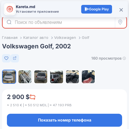
Kareta.md
+
×
Войти
Google Play
Установите приложение
Все р
Главная
Каталог авто
Volkswagen
Golf
Volkswagen Golf, 2002
160 просмотров
Добавить в избранное
1
/
6
2 900 $
≈ 2 510 € | ≈ 50 512 MDL | ≈ 47 193 PRB
Показать номер телефона