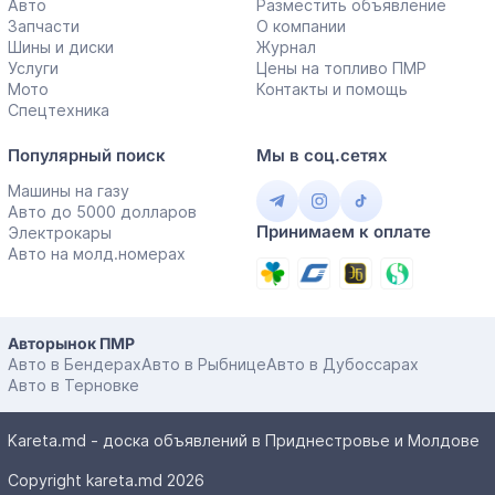
Авто
Разместить объявление
Запчасти
О компании
Шины и диски
Журнал
Услуги
Цены на топливо ПМР
Мото
Контакты и помощь
Спецтехника
Популярный поиск
Мы в соц.сетях
Машины на газу
Авто до 5000 долларов
Принимаем к оплате
Электрокары
Авто на молд.номерах
Авторынок ПМР
Авто в Бендерах
Авто в Рыбнице
Авто в Дубоссарах
Авто в Терновке
Kareta.md - доска объявлений в Приднестровье и Молдове
Copyright kareta.md 2026