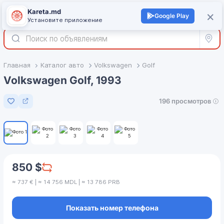
Kareta.md
+
×
Войти
Google Play
Установите приложение
Все р
Главная
Каталог авто
Volkswagen
Golf
Volkswagen Golf, 1993
196 просмотров
Добавить в избранное
1
/
5
850 $
≈ 737 € | ≈ 14 756 MDL | ≈ 13 786 PRB
Показать номер телефона