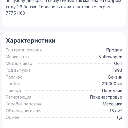
по кузову два крыла снизу гнилые так машина на бодром
ходу 1.6 бензин Тирасполь пишите ватсап телеграм
77751188
Характеристики
Тип предложения
Продам
Марка авто
Volkswagen
Модель авто
Golf
Год выпуска
1993
Топливо
Бензин
Пробег
219000 км
Привод
Передний
Регистрация
Приднестровье
Коробка передач
Механика
Объем двигателя
16 см³
Обмен
Да