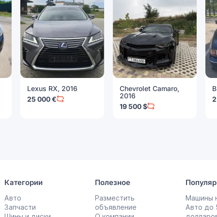
Lexus RX, 2016
Chevrolet Camaro,
B
2016
25 000 €
2
19 500 $
Категории
Полезное
Популяр
Авто
Разместить
Машины н
Запчасти
объявление
Авто до
Шины и диски
О компании
долларо