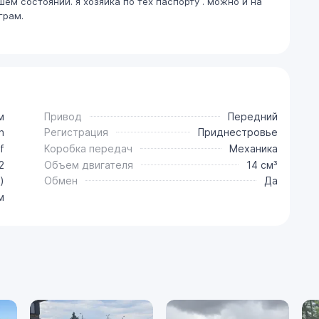
шем состоянии. я хозяйка по тех паспорту . можно и на
грам.
м
Привод
Передний
n
Регистрация
Приднестровье
f
Коробка передач
Механика
2
Объем двигателя
14 см³
)
Обмен
Да
м