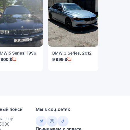
MW 5 Series, 1996
BMW 3 Series, 2012
BMW 4 Seri
 900 $
9 999 $
10 500 $
ный поиск
Мы в соц.сетях
а газу
 5000
Принимаем к оплате
в