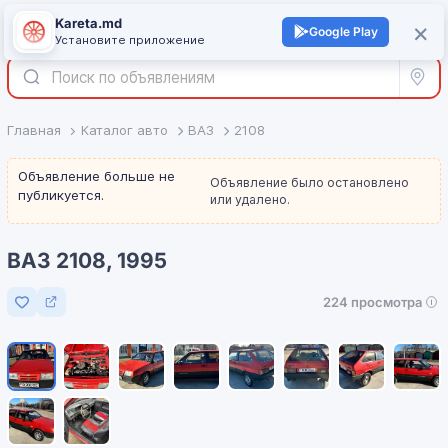
Kareta.md
+
×
Войти
Google Play
Установите приложение
Все р
Главная
Каталог авто
ВАЗ
2108
Объявление больше не
Объявление было остановлено
публикуется.
или удалено.
ВАЗ 2108, 1995
224 просмотра
Добавить в избранное
1
/
10