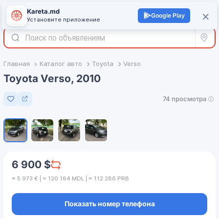
Kareta.md
+
×
Войти
Google Play
Установите приложение
Все р
Главная
Каталог авто
Toyota
Verso
Toyota Verso, 2010
74 просмотра
Добавить в избранное
1
/
4
6 900 $
≈ 5 973 € | ≈ 120 184 MDL | ≈ 112 286 PRB
Показать номер телефона