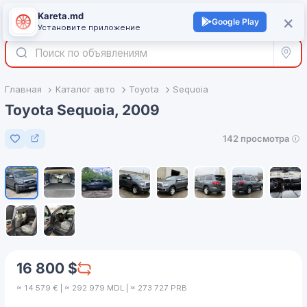
Kareta.md
+
×
Войти
Google Play
Установите приложение
Все р
Главная
Каталог авто
Toyota
Sequoia
Toyota Sequoia, 2009
142 просмотра
Добавить в избранное
1
/
10
16 800 $
≈ 14 579 € | ≈ 292 979 MDL | ≈ 273 727 PRB